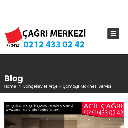
Skip
TIKLA ARA – 0 212 433 02 42
to
content
Blog
Home
Bahçelievler Arçelik Çamaşır Makinesi Servisi