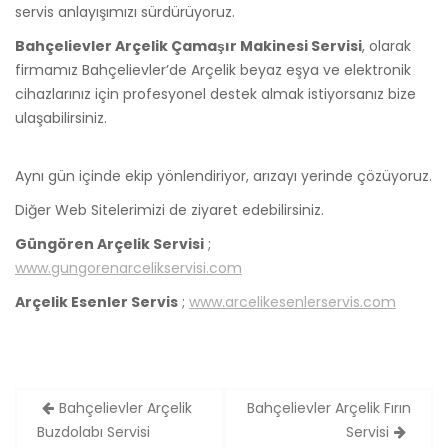
servis anlayışımızı sürdürüyoruz.
Bahçelievler Arçelik Çamaşır Makinesi Servisi
, olarak
firmamız Bahçelievler’de Arçelik beyaz eşya ve elektronik
cihazlarınız için profesyonel destek almak istiyorsanız bize
ulaşabilirsiniz.
Aynı gün içinde ekip yönlendiriyor, arızayı yerinde çözüyoruz.
Diğer Web Sitelerimizi de ziyaret edebilirsiniz.
Güngören Arçelik Servisi
;
www.gungorenarcelikservisi.com
Arçelik Esenler Servis
;
www.arcelikesenlerservis.com
Yazı
Bahçelievler Arçelik
Bahçelievler Arçelik Fırın
gezinmesi
Buzdolabı Servisi
Servisi