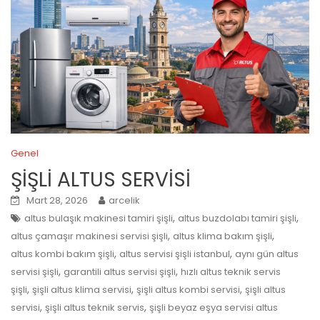
Genel
ŞİŞLİ ALTUS SERVİSİ
Mart 28, 2026
arcelik
,
,
altus bulaşık makinesi tamiri şişli
altus buzdolabı tamiri şişli
,
,
altus çamaşır makinesi servisi şişli
altus klima bakım şişli
,
,
altus kombi bakım şişli
altus servisi şişli istanbul
aynı gün altus
,
,
servisi şişli
garantili altus servisi şişli
hızlı altus teknik servis
,
,
,
şişli
şişli altus klima servisi
şişli altus kombi servisi
şişli altus
,
,
servisi
şişli altus teknik servis
şişli beyaz eşya servisi altus