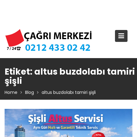
Skip
TIKLA ARA – 0 212 433 02 42
to
content
Etiket:
altus buzdolabı tamiri
şişli
Home
Blog
altus buzdolabı tamiri şişli