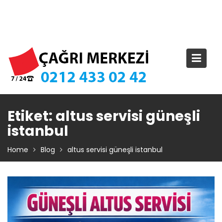
Skip
TIKLA ARA – 0 212 433 02 42
to
content
Etiket:
altus servisi güneşli
istanbul
Home
Blog
altus servisi güneşli istanbul