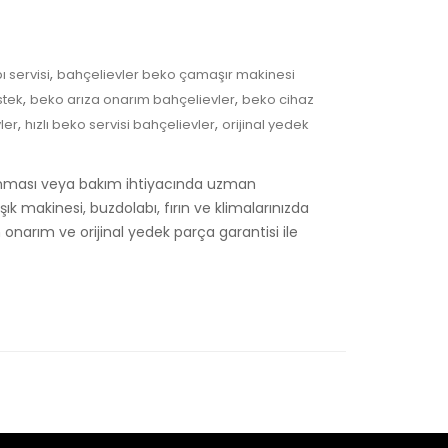
,
 servisi
bahçelievler beko çamaşır makinesi
,
,
stek
beko arıza onarım bahçelievler
beko cihaz
,
,
ler
hızlı beko servisi bahçelievler
orijinal yedek
alanması veya bakım ihtiyacında uzman
k makinesi, buzdolabı, fırın ve klimalarınızda
 onarım ve orijinal yedek parça garantisi ile