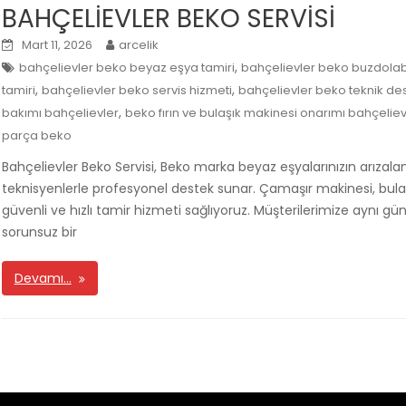
BAHÇELİEVLER BEKO SERVİSİ
Mart 11, 2026
arcelik
,
bahçelievler beko beyaz eşya tamiri
bahçelievler beko buzdolabı
,
,
tamiri
bahçelievler beko servis hizmeti
bahçelievler beko teknik de
,
bakımı bahçelievler
beko fırın ve bulaşık makinesi onarımı bahçeliev
parça beko
Bahçelievler Beko Servisi, Beko marka beyaz eşyalarınızın arız
teknisyenlerle profesyonel destek sunar. Çamaşır makinesi, bulaşı
güvenli ve hızlı tamir hizmeti sağlıyoruz. Müşterilerimize aynı gün
sorunsuz bir
Devamı…