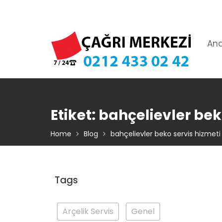
Skip
TIKLA ARA – 0 212 433 02 42
to
content
An
Etiket:
bahçelievler bek
Home
Blog
bahçelievler beko servis hizmeti
Tags
Arçelik Servis
Genel