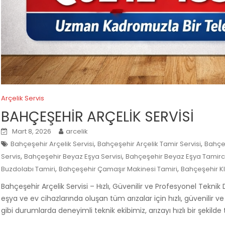
Arçelik Servis
BAHÇEŞEHİR ARÇELİK SERVİSİ
Mart 8, 2026
arcelik
,
,
Bahçeşehir Arçelik Servisi
Bahçeşehir Arçelik Tamir Servisi
Bahçeş
,
,
Servis
Bahçeşehir Beyaz Eşya Servisi
Bahçeşehir Beyaz Eşya Tamirci
,
,
Buzdolabı Tamiri
Bahçeşehir Çamaşır Makinesi Tamiri
Bahçeşehir Kl
Bahçeşehir Arçelik Servisi – Hızlı, Güvenilir ve Profesyonel Teknik
eşya ve ev cihazlarında oluşan tüm arızalar için hızlı, güvenilir v
gibi durumlarda deneyimli teknik ekibimiz, arızayı hızlı bir şekilde 