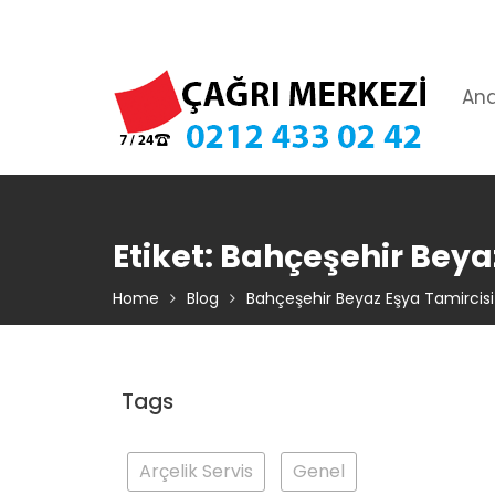
Skip
TIKLA ARA – 0 212 433 02 42
to
content
An
Etiket:
Bahçeşehir Beyaz
Home
Blog
Bahçeşehir Beyaz Eşya Tamircisi
Tags
Arçelik Servis
Genel