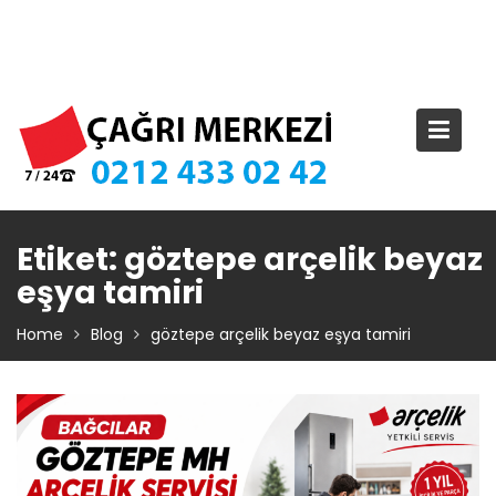
Skip
TIKLA ARA – 0 212 433 02 42
to
content
Etiket:
göztepe arçelik beyaz
eşya tamiri
Home
Blog
göztepe arçelik beyaz eşya tamiri