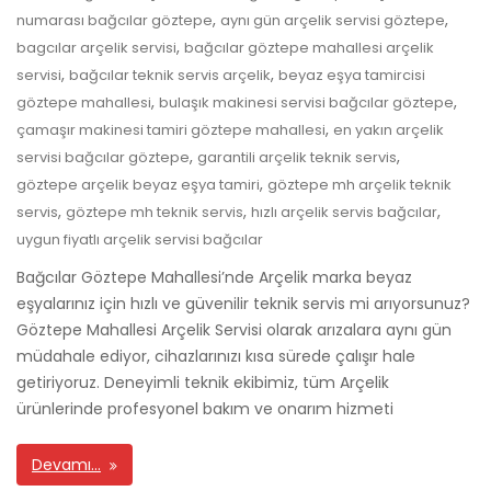
,
,
numarası bağcılar göztepe
aynı gün arçelik servisi göztepe
,
bagcılar arçelik servisi
bağcılar göztepe mahallesi arçelik
,
,
servisi
bağcılar teknik servis arçelik
beyaz eşya tamircisi
,
,
göztepe mahallesi
bulaşık makinesi servisi bağcılar göztepe
,
çamaşır makinesi tamiri göztepe mahallesi
en yakın arçelik
,
,
servisi bağcılar göztepe
garantili arçelik teknik servis
,
göztepe arçelik beyaz eşya tamiri
göztepe mh arçelik teknik
,
,
,
servis
göztepe mh teknik servis
hızlı arçelik servis bağcılar
uygun fiyatlı arçelik servisi bağcılar
Bağcılar Göztepe Mahallesi’nde Arçelik marka beyaz
eşyalarınız için hızlı ve güvenilir teknik servis mi arıyorsunuz?
Göztepe Mahallesi Arçelik Servisi olarak arızalara aynı gün
müdahale ediyor, cihazlarınızı kısa sürede çalışır hale
getiriyoruz. Deneyimli teknik ekibimiz, tüm Arçelik
ürünlerinde profesyonel bakım ve onarım hizmeti
Devamı…