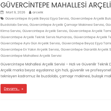
GÜVERCİNTEPE MAHALLESİ ARÇELİ
Mart 9, 2026
arcelik
,
Güvercintepe Arçelik Beyaz Eşya Servisi
Güvercintepe Arçelik Bula
,
,
Buzdolabı Servisi
Güvercintepe Arçelik Çamaşır Makinesi Servisi
Güv
,
,
Klima Servisi
Güvercintepe Arçelik Servisi
Güvercintepe Arçelik Tamir
,
Güvercintepe Arçelik Teknik Servis Numarası
Güvercintepe Arçelik Te
,
Güvercintepe Aynı Gün Arçelik Servisi
Güvercintepe Beyaz Eşya Tamir
,
Güvercintepe En Yakın Arçelik Servisi
Güvercintepe Garantili Arçelik S
Güvercintepe Mahallesi Arçelik Servisi
Güvercintepe Mahallesi Arçelik Servisi – Hızlı ve Güvenilir Teknik
Arçelik marka beyaz eşyalarınız için hızlı, güvenilir ve profesyo
teknisyen kadromuz ile buzdolabı, çamaşır makinesi, bulaşık makin
Devamı…