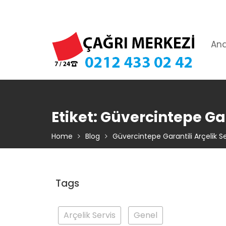
Skip
TIKLA ARA – 0 212 433 02 42
to
content
An
Etiket:
Güvercintepe Gara
Home
Blog
Güvercintepe Garantili Arçelik Se
Tags
Arçelik Servis
Genel