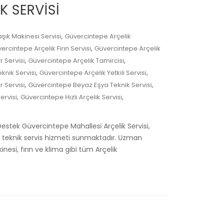
K SERVİSİ
,
şık Makinesi Servisi
Güvercintepe Arçelik
,
ercintepe Arçelik Fırın Servisi
Güvercintepe Arçelik
,
,
 Servisi
Güvercintepe Arçelik Tamircisi
,
,
knik Servisi
Güvercintepe Arçelik Yetkili Servisi
,
,
 Servisi
Güvercintepe Beyaz Eşya Teknik Servisi
,
,
ervisi
Güvercintepe Hızlı Arçelik Servisi
 Destek Güvercintepe Mahallesi Arçelik Servisi,
nel teknik servis hizmeti sunmaktadır. Uzman
esi, fırın ve klima gibi tüm Arçelik