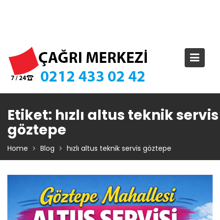
Skip
TIKLA ARA – 0 212 433 02 42
to
content
Etiket:
hızlı altus teknik servis
göztepe
Home
Blog
hızlı altus teknik servis göztepe