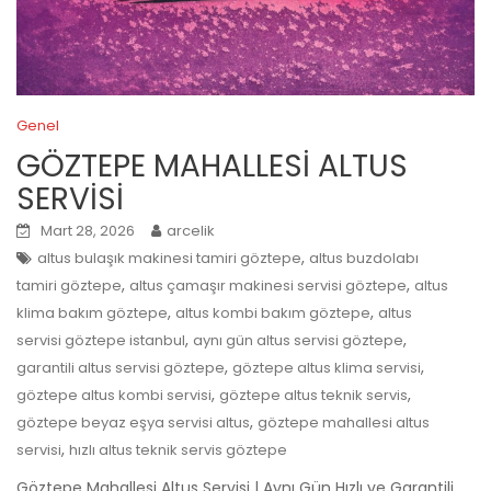
Genel
GÖZTEPE MAHALLESİ ALTUS
SERVİSİ
Mart 28, 2026
arcelik
,
altus bulaşık makinesi tamiri göztepe
altus buzdolabı
,
,
tamiri göztepe
altus çamaşır makinesi servisi göztepe
altus
,
,
klima bakım göztepe
altus kombi bakım göztepe
altus
,
,
servisi göztepe istanbul
aynı gün altus servisi göztepe
,
,
garantili altus servisi göztepe
göztepe altus klima servisi
,
,
göztepe altus kombi servisi
göztepe altus teknik servis
,
göztepe beyaz eşya servisi altus
göztepe mahallesi altus
,
servisi
hızlı altus teknik servis göztepe
Göztepe Mahallesi Altus Servisi | Aynı Gün Hızlı ve Garantili