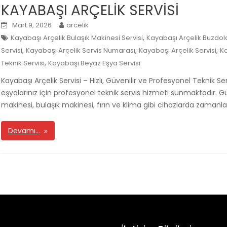
KAYABAŞI ARÇELİK SERVİSİ
Mart 9, 2026
arcelik
,
Kayabaşı Arçelik Bulaşık Makinesi Servisi
Kayabaşı Arçelik Buzdola
,
,
,
Servisi
Kayabaşı Arçelik Servis Numarası
Kayabaşı Arçelik Servisi
Ka
,
Teknik Servisi
Kayabaşı Beyaz Eşya Servisi
Kayabaşı Arçelik Servisi – Hızlı, Güvenilir ve Profesyonel Teknik S
eşyalarınız için profesyonel teknik servis hizmeti sunmaktadır. 
makinesi, bulaşık makinesi, fırın ve klima gibi cihazlarda zamanla 
Devamı…