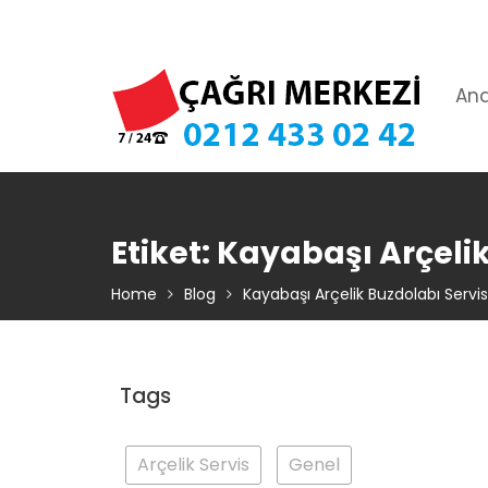
Skip
TIKLA ARA – 0 212 433 02 42
to
content
An
Etiket:
Kayabaşı Arçelik
Home
Blog
Kayabaşı Arçelik Buzdolabı Servis
Tags
Arçelik Servis
Genel