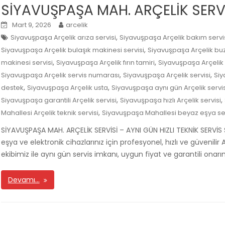
SİYAVUŞPAŞA MAH. ARÇELİK SERV
Mart 9, 2026
arcelik
,
Siyavuşpaşa Arçelik arıza servisi
Siyavuşpaşa Arçelik bakım servi
,
Siyavuşpaşa Arçelik bulaşık makinesi servisi
Siyavuşpaşa Arçelik buz
,
,
makinesi servisi
Siyavuşpaşa Arçelik fırın tamiri
Siyavuşpaşa Arçelik 
,
,
Siyavuşpaşa Arçelik servis numarası
Siyavuşpaşa Arçelik servisi
Siy
,
,
destek
Siyavuşpaşa Arçelik usta
Siyavuşpaşa aynı gün Arçelik servis
,
,
Siyavuşpaşa garantili Arçelik servisi
Siyavuşpaşa hızlı Arçelik servisi
,
Mahallesi Arçelik teknik servisi
Siyavuşpaşa Mahallesi beyaz eşya ser
SİYAVUŞPAŞA MAH. ARÇELİK SERVİSİ – AYNI GÜN HIZLI TEKNİK SERVİS
eşya ve elektronik cihazlarınız için profesyonel, hızlı ve güvenilir
ekibimiz ile aynı gün servis imkanı, uygun fiyat ve garantili onar
Devamı…