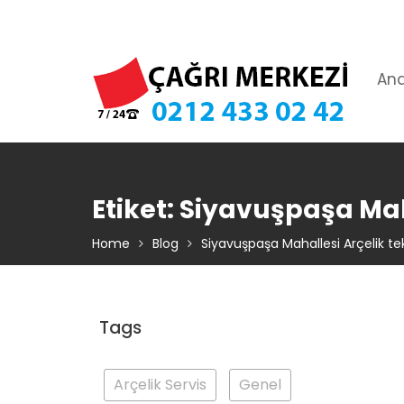
Skip
TIKLA ARA – 0 212 433 02 42
to
content
An
Etiket:
Siyavuşpaşa Maha
Home
Blog
Siyavuşpaşa Mahallesi Arçelik tek
Tags
Arçelik Servis
Genel