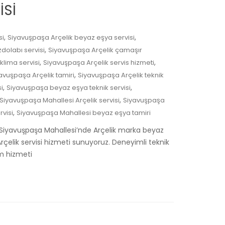
İSİ
,
,
si
Siyavuşpaşa Arçelik beyaz eşya servisi
,
dolabı servisi
Siyavuşpaşa Arçelik çamaşır
,
,
klima servisi
Siyavuşpaşa Arçelik servis hizmeti
,
avuşpaşa Arçelik tamiri
Siyavuşpaşa Arçelik teknik
,
,
i
Siyavuşpaşa beyaz eşya teknik servisi
,
Siyavuşpaşa Mahallesi Arçelik servisi
Siyavuşpaşa
,
visi
Siyavuşpaşa Mahallesi beyaz eşya tamiri
 Siyavuşpaşa Mahallesi’nde Arçelik marka beyaz
 Arçelik servisi hizmeti sunuyoruz. Deneyimli teknik
ım hizmeti