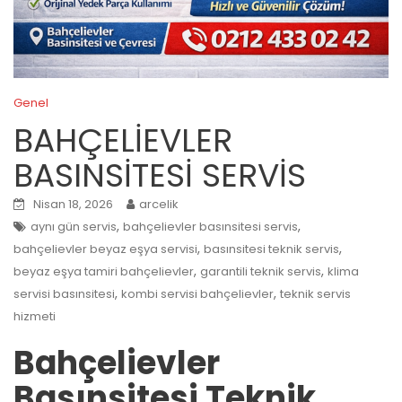
Genel
BAHÇELİEVLER
BASINSİTESİ SERVİS
Nisan 18, 2026
arcelik
,
,
aynı gün servis
bahçelievler basınsitesi servis
,
,
bahçelievler beyaz eşya servisi
basınsitesi teknik servis
,
,
beyaz eşya tamiri bahçelievler
garantili teknik servis
klima
,
,
servisi basınsitesi
kombi servisi bahçelievler
teknik servis
hizmeti
Bahçelievler
Basınsitesi Teknik