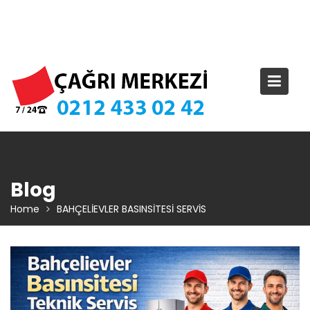
Skip
TIKLA ARA – 0 212 433 02 42
to
content
Blog
Home
BAHÇELİEVLER BASINSİTESİ SERVİS