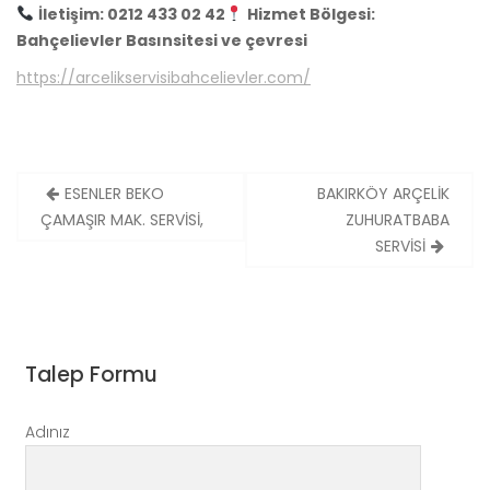
İletişim: 0212 433 02 42
Hizmet Bölgesi:
Bahçelievler Basınsitesi ve çevresi
https://arcelikservisibahcelievler.com/
Yazı
ESENLER BEKO
BAKIRKÖY ARÇELİK
gezinmesi
ÇAMAŞIR MAK. SERVİSİ,
ZUHURATBABA
SERVİSİ
Talep Formu
Adınız