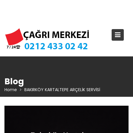
Skip
TIKLA ARA – 0 212 433 02 42
to
content
Blog
Home
BAKIRKÖY KARTALTEPE ARÇELİK SERVİSİ