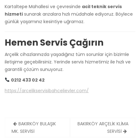
Kartaltepe Mahallesi ve çevresinde
acil teknik servis
hizmeti
sunarak arızalara hızlı müdahale ediyoruz. Böylece
günlük yaşamınız kesintiye uğramaz.
Hemen Servis Çağırın
Arçelik cihazlarınızda yaşadığınız tüm sorunlar için bizimle
iletişime geçebilirsiniz. Yerinde servis hizmetimiz ile hızlı ve
garantili çözüm sunuyoruz.
0212 433 02 42
https://arcelikservisibahcelievler.com/
Yazı
BAKIRKÖY BULAŞIK
BAKIRKÖY ARÇELİK KLİMA
gezinmesi
MK. SERVİSİ
SERVİSİ