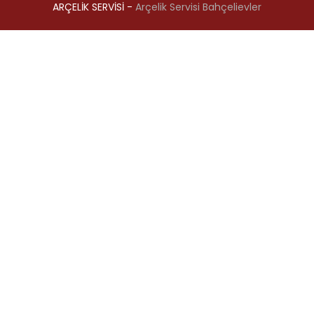
ARÇELİK SERVİSİ -
Arçelik Servisi Bahçelievler