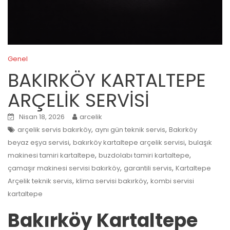
Genel
BAKIRKÖY KARTALTEPE
ARÇELİK SERVİSİ
Nisan 18, 2026
arcelik
,
,
arçelik servis bakırköy
aynı gün teknik servis
Bakırköy
,
,
beyaz eşya servisi
bakırköy kartaltepe arçelik servisi
bulaşık
,
,
makinesi tamiri kartaltepe
buzdolabı tamiri kartaltepe
,
,
çamaşır makinesi servisi bakırköy
garantili servis
Kartaltepe
,
,
Arçelik teknik servis
klima servisi bakırköy
kombi servisi
kartaltepe
Bakırköy Kartaltepe