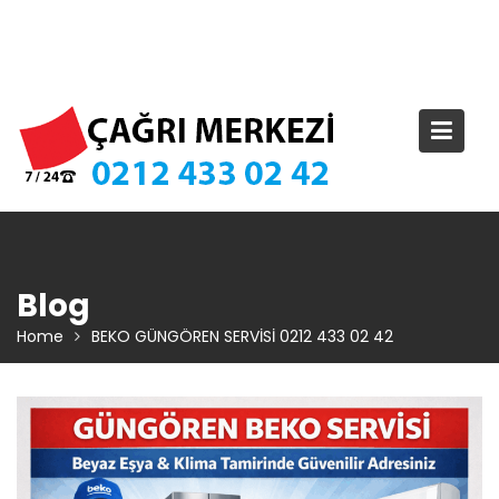
Skip
TIKLA ARA – 0 212 433 02 42
to
content
Blog
Home
BEKO GÜNGÖREN SERVİSİ 0212 433 02 42