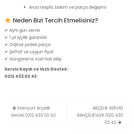
Arıza tespiti, bakım ve parça değişimi
Neden Bizi Tercih Etmelisiniz?
✔ Aynı gün servis
✔ 1 yıl işçilik garantisi
✔ Orijinal yedek parça
✔ Şeffaf ve uygun fiyat
✔ Güngören’e özel hızlı ekip
Servis Kaydı ve Hızlı Destek:
0212 433 02 42
Yazı
Esenyurt Arçelik
ARÇELİK SERVİSİ
gezinmesi
Servisi 0212 433 02 42
BAHÇELİEVLER 0212 433
02 42