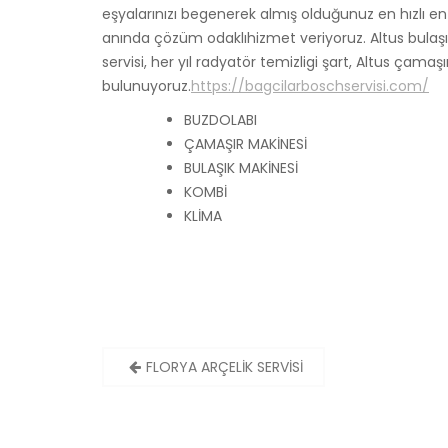
eşyalarınızı begenerek almış olduğunuz en hızlı en g
anında çözüm odaklıhizmet veriyoruz. Altus bulaşık
servisi, her yıl radyatör temizligi şart, Altus çamaş
bulunuyoruz.
https://bagcilarboschservisi.com/
BUZDOLABI
ÇAMAŞIR MAKİNESİ
BULAŞIK MAKİNESİ
KOMBİ
KLİMA
Yazı
FLORYA ARÇELİK SERVİSİ
gezinmesi