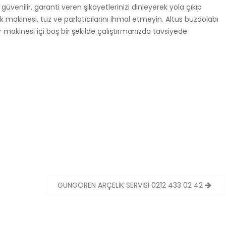
üvenilir, garanti veren şikayetlerinizi dinleyerek yola çıkıp
 makinesi, tuz ve parlatıcılarını ihmal etmeyin. Altus buzdolabı
ır makinesi içi boş bir şekilde çalıştırmanızda tavsiyede
GÜNGÖREN ARÇELİK SERVİSİ 0212 433 02 42