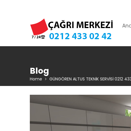
Skip
TIKLA ARA – 0 212 433 02 42
to
content
An
Blog
Home
GÜNGÖREN ALTUS TEKNİK SERVİSİ 0212 43