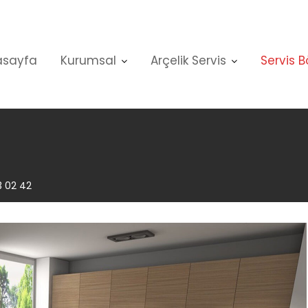
asayfa
Kurumsal
Arçelik Servis
Servis B
3 02 42