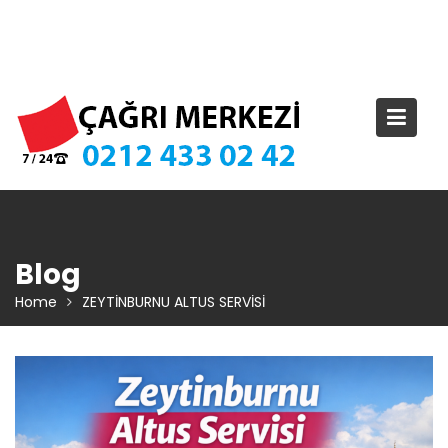
Skip
TIKLA ARA – 0 212 433 02 42
to
content
Blog
Home
ZEYTİNBURNU ALTUS SERVİSİ