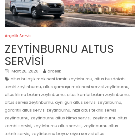
Arçelik Servis
ZEYTİNBURNU ALTUS
SERVİSİ
Mart 28, 2026
arcelik
,
altus bulaşık makinesi tamiri zeytinburnu
altus buzdolabı
,
,
tamiri zeytinburnu
altus çamaşır makinesi servisi zeytinburnu
,
,
altus klima bakım zeytinburnu
altus kombi bakım zeytinburnu
,
,
altus servisi zeytinburnu
aynı gün altus servisi zeytinburnu
,
garantili altus servisi zeytinburnu
hızlı altus teknik servis
,
,
zeytinburnu
zeytinburnu altus klima servisi
zeytinburnu altus
,
,
kombi servisi
zeytinburnu altus servisi
zeytinburnu altus
,
teknik servis
zeytinburnu beyaz eşya servisi altus