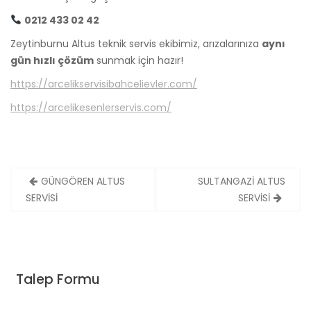
0212 433 02 42
Zeytinburnu Altus teknik servis ekibimiz, arızalarınıza
aynı
gün hızlı çözüm
sunmak için hazır!
https://arcelikservisibahcelievler.com/
https://arcelikesenlerservis.com/
Yazı
GÜNGÖREN ALTUS
SULTANGAZİ ALTUS
gezinmesi
SERVİSİ
SERVİSİ
Talep Formu