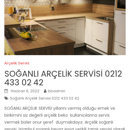
Arçelik Servis
SOĞANLI ARÇELİK SERVİSİ 0212
433 02 42
Haziran 6, 2022
bbadmin
Soğanlı Arçelik Servisi 0212 433 02 42
SOĞANLI ARÇELİK SERVİSİ yıllarını vermiş olduğu emek ve
birikimini siz değerli arçelik beko kullanıcılarına servis
vermek bizler onur şeref duymakdayız. Arçelik soğanlı
servisi, istanbul soganlı beyaz eşya yetkili tamir servisi olarak