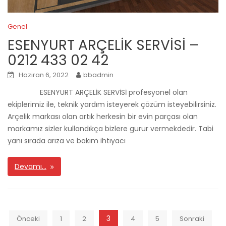
Genel
ESENYURT ARÇELİK SERVİSİ –
0212 433 02 42
Haziran 6, 2022
bbadmin
ESENYURT ARÇELİK SERVİSİ profesyonel olan
ekiplerimiz ile, teknik yardım isteyerek çözüm isteyebilirsiniz.
Arçelik markası olan artık herkesin bir evin parçası olan
markamız sizler kullandıkça bizlere gurur vermekdedir. Tabi
yanı sırada arıza ve bakım ihtıyacı
Devamı…
Yazı
3
Önceki
1
2
4
5
Sonraki