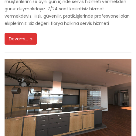
müşterilerimize aynı gün içinde servis hizmeti vermekden
gurur duymakdayız. 7/24 saat kesintisiz hizmet
vermekdeyiz. Hızlı, güvenilir, pratik,işlerinde profesyonel.olan
ekiplerimiz..Siz değerli florya halkına servis hizmeti
Devamı…