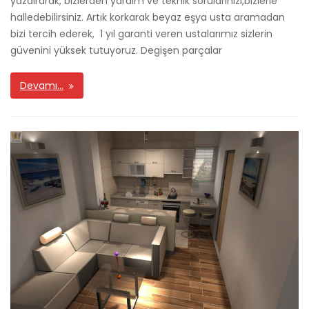
yazdırarak, bizlerden yardım ve teknik sorularınızı,bizlerle
halledebilirsiniz. Artık korkarak beyaz eşya usta aramadan
bizi tercih ederek, 1 yıl garanti veren ustalarımız sizlerin
güvenini yüksek tutuyoruz. Degişen parçalar
Devamı…