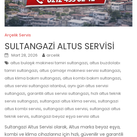
Arçelik Servis
SULTANGAZİ ALTUS SERVİSİ
Mart 28, 2026
arcelik
,
altus bulaşık makinesi tamiri sultangazi
altus buzdolabı
,
,
tamiri sultangazi
altus çamaşır makinesi servisi sultangazi
,
,
altus klima bakım sultangazi
altus kombi bakım sultangazi
,
altus servisi sultangazi istanbul
aynı gün altus servisi
,
,
sultangazi
garantili altus servisi sultangazi
hızlı altus teknik
,
,
servis sultangazi
sultangazi altus klima servisi
sultangazi
,
,
altus kombi servisi
sultangazi altus servisi
sultangazi altus
,
teknik servis
sultangazi beyaz eşya servisi altus
Sultangazi Altus Servisi olarak, Altus marka beyaz eşya,
kombi ve klima cihazlarınız için hızlı, güvenilir ve garantili