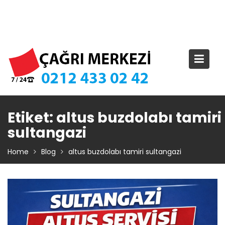
Skip
TIKLA ARA – 0 212 433 02 42
to
content
Etiket:
altus buzdolabı tamiri
sultangazi
Home
Blog
altus buzdolabı tamiri sultangazi