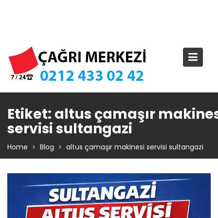
Skip
TIKLA ARA – 0 212 433 02 42
to
content
Etiket:
altus çamaşır makines
servisi sultangazi
Home
Blog
altus çamaşır makinesi servisi sultangazi