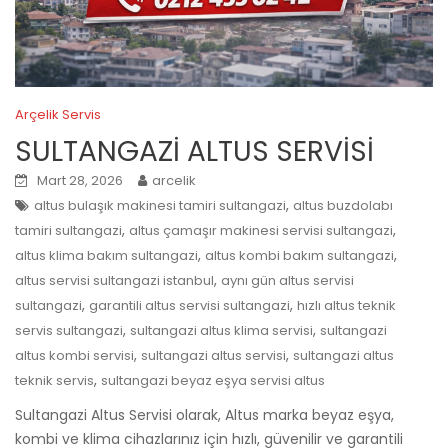
Arçelik Servis
SULTANGAZİ ALTUS SERVİSİ
Mart 28, 2026
arcelik
,
altus bulaşık makinesi tamiri sultangazi
altus buzdolabı
,
,
tamiri sultangazi
altus çamaşır makinesi servisi sultangazi
,
,
altus klima bakım sultangazi
altus kombi bakım sultangazi
,
altus servisi sultangazi istanbul
aynı gün altus servisi
,
,
sultangazi
garantili altus servisi sultangazi
hızlı altus teknik
,
,
servis sultangazi
sultangazi altus klima servisi
sultangazi
,
,
altus kombi servisi
sultangazi altus servisi
sultangazi altus
,
teknik servis
sultangazi beyaz eşya servisi altus
Sultangazi Altus Servisi olarak, Altus marka beyaz eşya,
kombi ve klima cihazlarınız için hızlı, güvenilir ve garantili