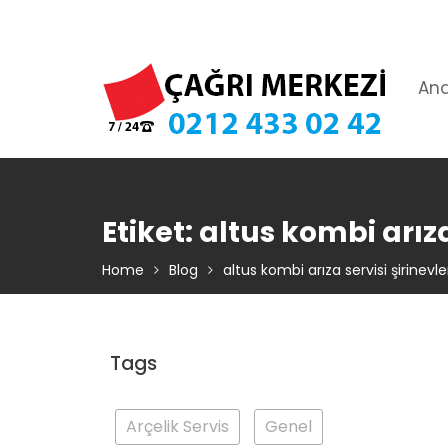
Skip
TIKLA ARA – 0 212 433 02 42
to
content
An
Etiket:
altus kombi arıza
Home
Blog
altus kombi arıza servisi şirinevle
Tags
Arçelik Servis
Genel