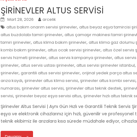
ŞİRİNEVLER ALTUS SERVİSİ
Mart 28, 2026
arcelik
,
altus bakım onarım servisi şirinevler
altus beyaz eşya tamircisi şir
,
altus buzdolabı tamiri şirinevler
altus çamaşır makinesi tamiri şirinev
,
,
tamiri şirinevler
altus klima bakım şirinevler
altus klima gaz dolumu ş
,
,
kombi bakım şirinevler
altus ocak servisi şirinevler
altus özel servis ş
,
,
servis hizmeti şirinevler
altus servis kampanya şirinevler
altus servis
,
,
,
şirinevler
altus servis ustası şirinevler
altus servisi şirinevler istanbul
,
,
şirinevler
garantili altus servisi şirinevler
orijinal yedek parça altus se
,
,
arıza kaydı
şirinevler altus klima servisi
şirinevler altus kombi servisi
,
,
,
numarası
şirinevler altus servisi
şirinevler altus teknik destek
şirinev
,
,
servisi
şirinevler beyaz eşya servisi altus
şirinevler hızlı altus teknik s
Şirinevler Altus Servisi | Aynı Gün Hızlı ve Garantili Teknik Servis Ş
eşya ve elektronik cihazlarınız için hızlı, güvenilir ve profesyon
teknik ekibimiz ile arızalara kısa sürede müdahale ediyor, cihazlar
Devamı…