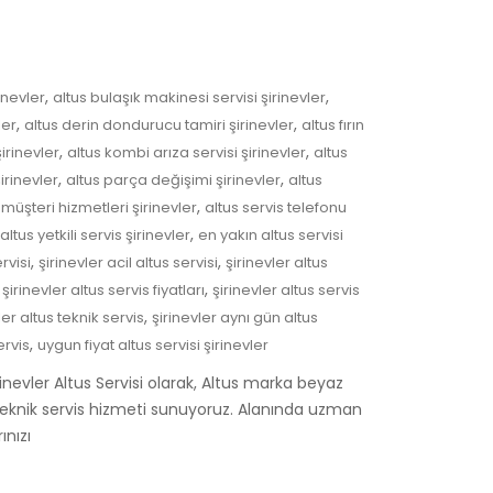
,
,
inevler
altus bulaşık makinesi servisi şirinevler
,
,
ler
altus derin dondurucu tamiri şirinevler
altus fırın
,
,
irinevler
altus kombi arıza servisi şirinevler
altus
,
,
irinevler
altus parça değişimi şirinevler
altus
,
 müşteri hizmetleri şirinevler
altus servis telefonu
,
altus yetkili servis şirinevler
en yakın altus servisi
,
,
rvisi
şirinevler acil altus servisi
şirinevler altus
,
,
şirinevler altus servis fiyatları
şirinevler altus servis
,
ler altus teknik servis
şirinevler aynı gün altus
,
ervis
uygun fiyat altus servisi şirinevler
irinevler Altus Servisi olarak, Altus marka beyaz
el teknik servis hizmeti sunuyoruz. Alanında uzman
ınızı