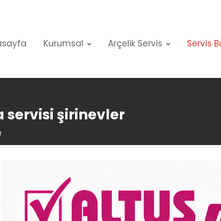
asayfa
Kurumsal
Arçelik Servis
Servis B
 servisi şirinevler
r