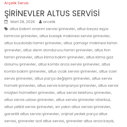
Arçelik Servis
ŞİRİNEVLER ALTUS SERVİSİ
Mart 28, 2026
arcelik
,
altus bakım onarım servisi şirinevler
altus beyaz eşya
,
,
tamircisi şirinevler
altus bulaşık makinesi servisi şirinevler
,
altus buzdolabı tamiri şirinevler
altus çamaşır makinesi tamiri
,
,
şirinevler
altus derin dondurucu tamiri şirinevler
altus fırın
,
,
tamiri şirinevler
altus klima bakım şirinevler
altus klima gaz
,
,
dolumu şirinevler
altus kombi arıza servisi şirinevler
altus
,
,
kombi bakım şirinevler
altus ocak servisi şirinevler
altus özel
,
,
servis şirinevler
altus parça değişimi şirinevler
altus servis
,
,
hizmeti şirinevler
altus servis kampanya şirinevler
altus servis
,
,
müşteri hizmetleri şirinevler
altus servis telefonu şirinevler
,
,
altus servis ustası şirinevler
altus servisi şirinevler istanbul
,
,
altus yetkili servis şirinevler
en yakın altus servisi şirinevler
,
garantili altus servisi şirinevler
orijinal yedek parça altus
,
,
,
servisi
şirinevler acil altus servisi
şirinevler altus arıza kaydı