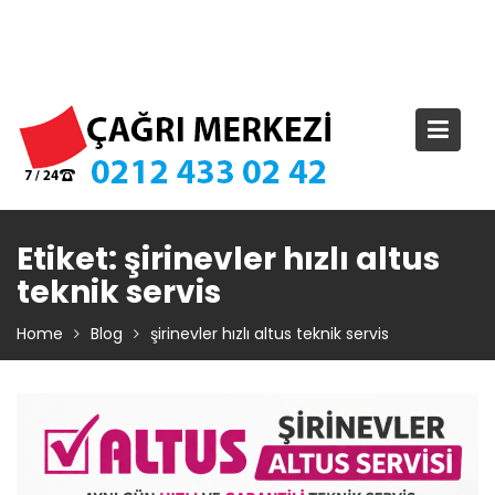
Skip
TIKLA ARA – 0 212 433 02 42
to
content
Etiket:
şirinevler hızlı altus
teknik servis
Home
Blog
şirinevler hızlı altus teknik servis