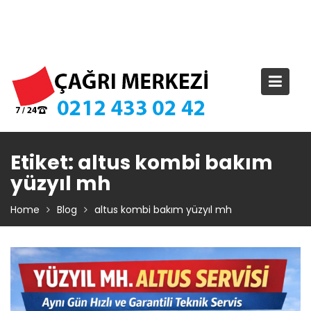
Skip
TIKLA ARA – 0 212 433 02 42
to
content
Etiket:
altus kombi bakım
yüzyıl mh
Home
Blog
altus kombi bakım yüzyıl mh