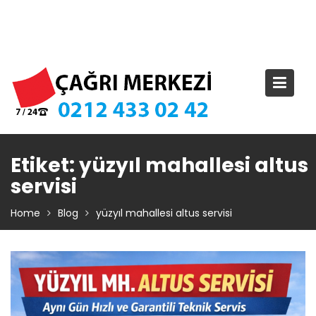
Skip
TIKLA ARA – 0 212 433 02 42
to
content
Etiket:
yüzyıl mahallesi altus
servisi
Home
Blog
yüzyıl mahallesi altus servisi