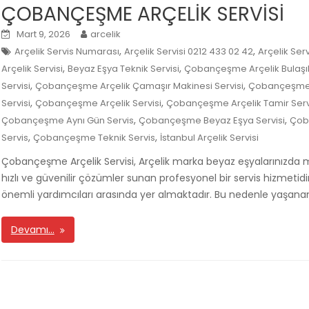
ÇOBANÇEŞME ARÇELİK SERVİSİ
Mart 9, 2026
arcelik
,
,
Arçelik Servis Numarası
Arçelik Servisi 0212 433 02 42
Arçelik Se
,
,
Arçelik Servisi
Beyaz Eşya Teknik Servisi
Çobançeşme Arçelik Bulaşık
,
,
Servisi
Çobançeşme Arçelik Çamaşır Makinesi Servisi
Çobançeşme Ar
,
,
Servisi
Çobançeşme Arçelik Servisi
Çobançeşme Arçelik Tamir Serv
,
,
Çobançeşme Aynı Gün Servis
Çobançeşme Beyaz Eşya Servisi
Çob
,
,
Servis
Çobançeşme Teknik Servis
İstanbul Arçelik Servisi
Çobançeşme Arçelik Servisi, Arçelik marka beyaz eşyalarınızda 
hızlı ve güvenilir çözümler sunan profesyonel bir servis hizmet
önemli yardımcıları arasında yer almaktadır. Bu nedenle yaşanan
Devamı…