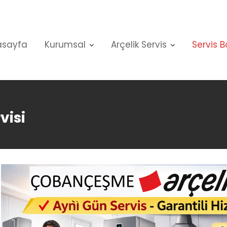
asayfa
Kurumsal
Arçelik Servis
Servis B
visi