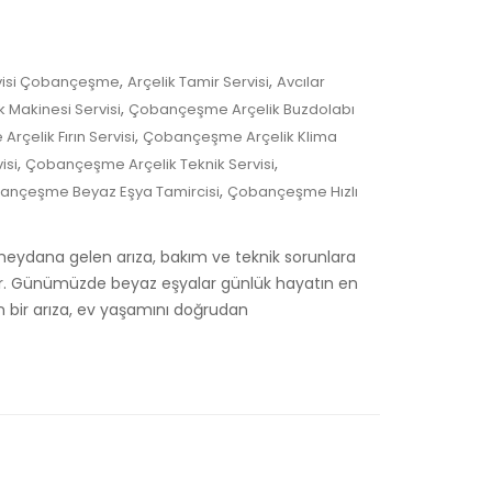
,
,
rvisi Çobançeşme
Arçelik Tamir Servisi
Avcılar
,
 Makinesi Servisi
Çobançeşme Arçelik Buzdolabı
,
çelik Fırın Servisi
Çobançeşme Arçelik Klima
,
,
isi
Çobançeşme Arçelik Teknik Servisi
,
ançeşme Beyaz Eşya Tamircisi
Çobançeşme Hızlı
meydana gelen arıza, bakım ve teknik sorunlara
idir. Günümüzde beyaz eşyalar günlük hayatın en
 bir arıza, ev yaşamını doğrudan