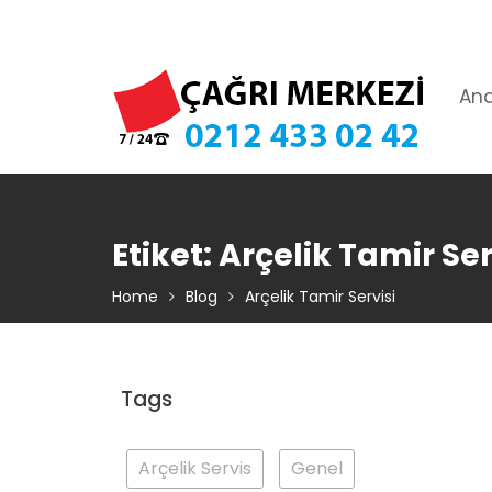
Skip
TIKLA ARA – 0 212 433 02 42
to
content
An
Etiket:
Arçelik Tamir Ser
Home
Blog
Arçelik Tamir Servisi
Tags
Arçelik Servis
Genel