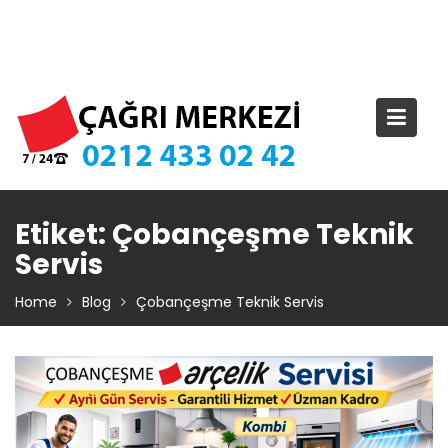
Skip
TIKLA ARA – 0 212 433 02 42
to
content
Etiket:
Çobançeşme Teknik
Servis
Home
Blog
Çobançeşme Teknik Servis