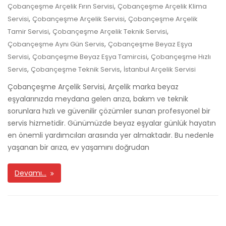
,
Çobançeşme Arçelik Fırın Servisi
Çobançeşme Arçelik Klima
,
,
Servisi
Çobançeşme Arçelik Servisi
Çobançeşme Arçelik
,
,
Tamir Servisi
Çobançeşme Arçelik Teknik Servisi
,
Çobançeşme Aynı Gün Servis
Çobançeşme Beyaz Eşya
,
,
Servisi
Çobançeşme Beyaz Eşya Tamircisi
Çobançeşme Hızlı
,
,
Servis
Çobançeşme Teknik Servis
İstanbul Arçelik Servisi
Çobançeşme Arçelik Servisi, Arçelik marka beyaz
eşyalarınızda meydana gelen arıza, bakım ve teknik
sorunlara hızlı ve güvenilir çözümler sunan profesyonel bir
servis hizmetidir. Günümüzde beyaz eşyalar günlük hayatın
en önemli yardımcıları arasında yer almaktadır. Bu nedenle
yaşanan bir arıza, ev yaşamını doğrudan
Devamı…