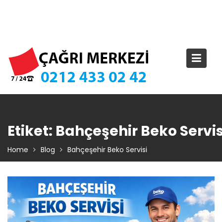
Skip
TIKLA ARA – 0 212 433 02 42
to
content
Etiket:
Bahçeşehir Beko Servis
Home
Blog
Bahçeşehir Beko Servisi