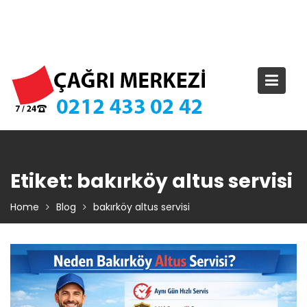
Skip
TIKLA ARA – 0 212 433 02 42
to
content
Etiket:
bakırköy altus servisi
Home
Blog
bakırköy altus servisi