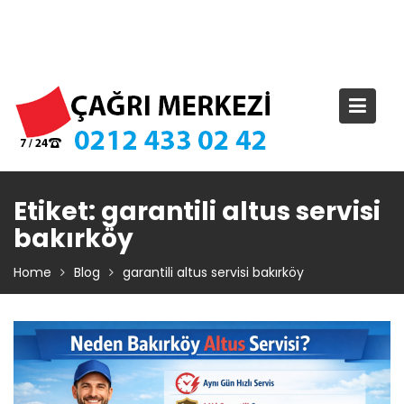
Skip
TIKLA ARA – 0 212 433 02 42
to
content
Etiket:
garantili altus servisi
bakırköy
Home
Blog
garantili altus servisi bakırköy