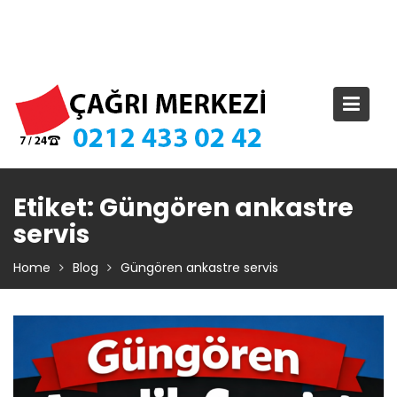
Skip
TIKLA ARA – 0 212 433 02 42
to
content
Etiket:
Güngören ankastre
servis
Home
Blog
Güngören ankastre servis