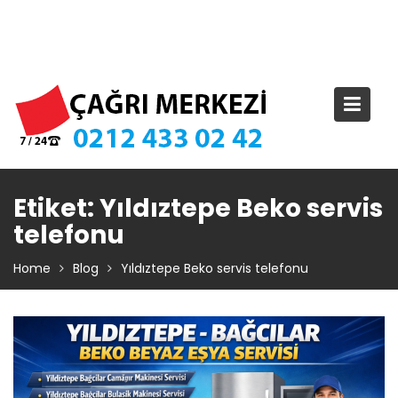
Skip
TIKLA ARA – 0 212 433 02 42
to
content
Etiket:
Yıldıztepe Beko servis
telefonu
Home
Blog
Yıldıztepe Beko servis telefonu