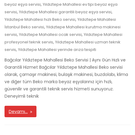
,
beyaz eşya servisi
Yıldıztepe Mahallesi ev tipi beyaz eşya
,
,
servisi
Yıldıztepe Mahallesi garantili beyaz eşya servisi
,
Yıldıztepe Mahallesi hızlı Beko servisi
Yıldıztepe Mahallesi
,
İstanbul Beko servisi
Yıldıztepe Mahallesi kurutma makinesi
,
,
servisi
Yıldıztepe Mahallesi ocak servisi
Yıldıztepe Mahallesi
,
profesyonel teknik servis
Yıldıztepe Mahallesi uzman teknik
,
servis
Yıldıztepe Mahallesi yerinde arıza tespiti
Bağcılar Yıldıztepe Mahallesi Beko Servisi | Aynı Gün Hızlı ve
Garantili Hizmet Bağcılar Yıldıztepe Mahallesi Beko servisi
olarak, çamaşır makinesi, bulaşık makinesi, buzdolabı, klima
ve diğer tüm Beko marka beyaz eşyalarınız için hızlı,
güvenilir ve garantili teknik servis hizmeti sunuyoruz.
Deneyimli teknik
Devamı…