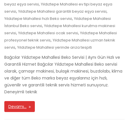
,
beyaz eşya servisi
Yıldıztepe Mahallesi ev tipi beyaz eşya
,
,
servisi
Yıldıztepe Mahallesi garantili beyaz eşya servisi
,
Yıldıztepe Mahallesi hızlı Beko servisi
Yıldıztepe Mahallesi
,
İstanbul Beko servisi
Yıldıztepe Mahallesi kurutma makinesi
,
,
servisi
Yıldıztepe Mahallesi ocak servisi
Yıldıztepe Mahallesi
,
profesyonel teknik servis
Yıldıztepe Mahallesi uzman teknik
,
servis
Yıldıztepe Mahallesi yerinde arıza tespiti
Bağcılar Yıldıztepe Mahallesi Beko Servisi | Aynı Gün Hızlı ve
Garantili Hizmet Bağcılar Yıldıztepe Mahallesi Beko servisi
olarak, çamaşır makinesi, bulaşık makinesi, buzdolabı, klima
ve diğer tüm Beko marka beyaz eşyalarınız için hızlı,
güvenilir ve garantili teknik servis hizmeti sunuyoruz.
Deneyimli teknik
Devamı…