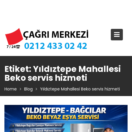
Skip
TIKLA ARA – 0 212 433 02 42
to
content
Etiket:
Yıldıztepe Mahallesi
Beko servis hizmeti
Home
Blog
Yıldıztepe Mahallesi Beko servis hizmeti