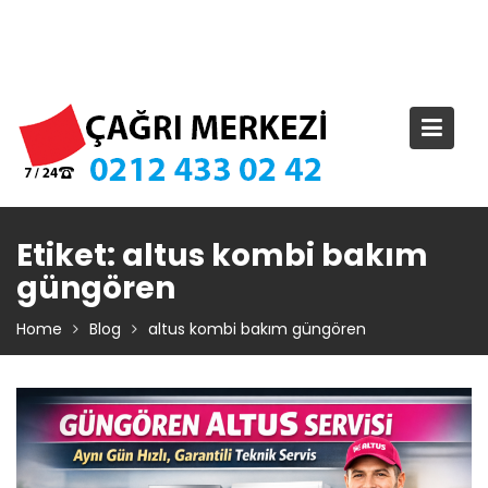
Skip
TIKLA ARA – 0 212 433 02 42
to
content
Etiket:
altus kombi bakım
güngören
Home
Blog
altus kombi bakım güngören