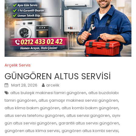
Arçelik Servis
GÜNGÖREN ALTUS SERVİSİ
Mart 28, 2026
arcelik
,
altus bulaşık makinesi tamiri güngören
altus buzdolabı
,
,
tamiri güngören
altus çamaşır makinesi servisi güngören
,
,
altus klima bakım güngören
altus kombi bakım güngören
,
,
altus servis telefonu güngören
altus servisi güngören
aynı
,
,
gün altus servisi güngören
garantili altus servisi güngören
,
,
güngören altus klima servisi
güngören altus kombi servisi