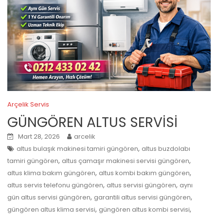
Arçelik Servis
GÜNGÖREN ALTUS SERVİSİ
Mart 28, 2026
arcelik
,
altus bulaşık makinesi tamiri güngören
altus buzdolabı
,
,
tamiri güngören
altus çamaşır makinesi servisi güngören
,
,
altus klima bakım güngören
altus kombi bakım güngören
,
,
altus servis telefonu güngören
altus servisi güngören
aynı
,
,
gün altus servisi güngören
garantili altus servisi güngören
,
,
güngören altus klima servisi
güngören altus kombi servisi