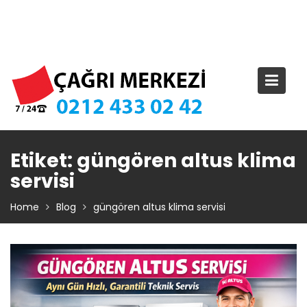
Skip
TIKLA ARA – 0 212 433 02 42
to
content
Etiket:
güngören altus klima
servisi
Home
Blog
güngören altus klima servisi