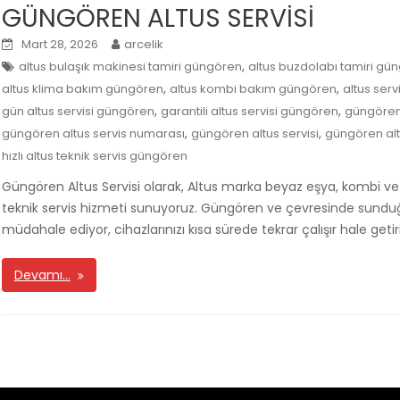
GÜNGÖREN ALTUS SERVİSİ
Mart 28, 2026
arcelik
,
altus bulaşık makinesi tamiri güngören
altus buzdolabı tamiri gü
,
,
altus klima bakım güngören
altus kombi bakım güngören
altus ser
,
,
gün altus servisi güngören
garantili altus servisi güngören
güngören 
,
,
güngören altus servis numarası
güngören altus servisi
güngören altu
hızlı altus teknik servis güngören
Güngören Altus Servisi olarak, Altus marka beyaz eşya, kombi ve kli
teknik servis hizmeti sunuyoruz. Güngören ve çevresinde sunduğ
müdahale ediyor, cihazlarınızı kısa sürede tekrar çalışır hale get
Devamı…