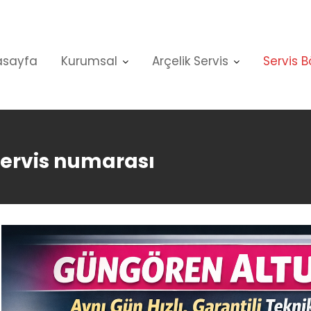
asayfa
Kurumsal
Arçelik Servis
Servis B
servis numarası