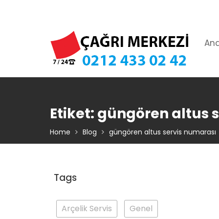
Skip
TIKLA ARA – 0 212 433 02 42
to
content
An
Etiket:
güngören altus 
Home
Blog
güngören altus servis numarası
Tags
Arçelik Servis
Genel