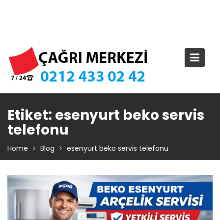
Skip
TIKLA ARA – 0 212 433 02 42
to
content
Etiket:
esenyurt beko servis
telefonu
Home
Blog
esenyurt beko servis telefonu