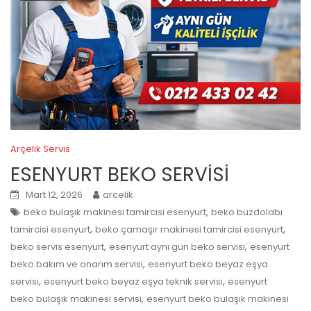
Arçelik Servis
ESENYURT BEKO SERVİSİ
Mart 12, 2026
arcelik
,
beko bulaşık makinesi tamircisi esenyurt
beko buzdolabı
,
,
tamircisi esenyurt
beko çamaşır makinesi tamircisi esenyurt
,
,
beko servis esenyurt
esenyurt aynı gün beko servisi
esenyurt
,
beko bakım ve onarım servisi
esenyurt beko beyaz eşya
,
,
servisi
esenyurt beko beyaz eşya teknik servisi
esenyurt
,
beko bulaşık makinesi servisi
esenyurt beko bulaşık makinesi