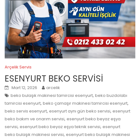
Arçelik Servis
ESENYURT BEKO SERVİSİ
Mart 12, 2026
arcelik
,
beko bulaşık makinesi tamircisi esenyurt
beko buzdolabı
,
,
tamircisi esenyurt
beko çamaşır makinesi tamircisi esenyurt
,
,
beko servis esenyurt
esenyurt aynı gün beko servisi
esenyurt
,
beko bakım ve onarım servisi
esenyurt beko beyaz eşya
,
,
servisi
esenyurt beko beyaz eşya teknik servisi
esenyurt
,
beko bulaşık makinesi servisi
esenyurt beko bulaşık makinesi