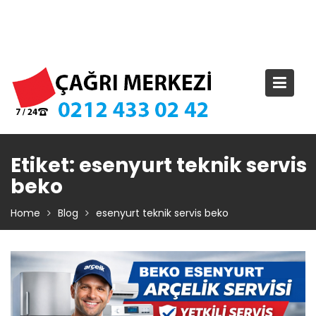
Skip
TIKLA ARA – 0 212 433 02 42
to
content
Etiket:
esenyurt teknik servis
beko
Home
Blog
esenyurt teknik servis beko