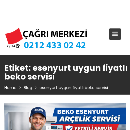
Skip
TIKLA ARA – 0 212 433 02 42
to
content
Etiket:
esenyurt uygun fiyatlı
beko servisi
Home
Blog
esenyurt uygun fiyatlı beko servisi