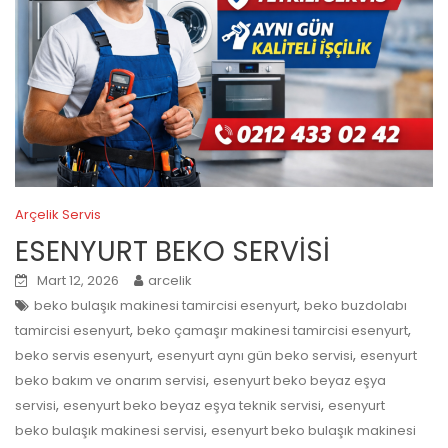
Arçelik Servis
ESENYURT BEKO SERVİSİ
Mart 12, 2026
arcelik
,
beko bulaşık makinesi tamircisi esenyurt
beko buzdolabı
,
,
tamircisi esenyurt
beko çamaşır makinesi tamircisi esenyurt
,
,
beko servis esenyurt
esenyurt aynı gün beko servisi
esenyurt
,
beko bakım ve onarım servisi
esenyurt beko beyaz eşya
,
,
servisi
esenyurt beko beyaz eşya teknik servisi
esenyurt
,
beko bulaşık makinesi servisi
esenyurt beko bulaşık makinesi