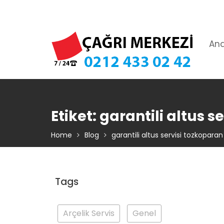
Skip
TIKLA ARA – 0 212 433 02 42
to
content
An
Etiket:
garantili altus s
Home
Blog
garantili altus servisi tozkoparan
Tags
Arçelik Servis
Genel