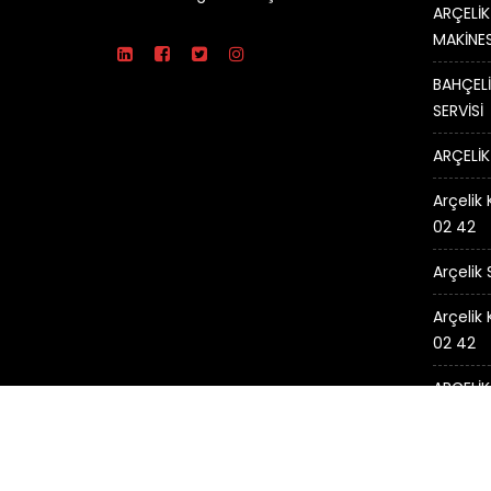
ARÇELİK
MAKİNES
BAHÇELİ
SERVİSİ
ARÇELİK
Arçelik 
02 42
Arçelik
Arçelik
02 42
ARÇELİK
© Tüm Hakları Saklıdır.
ARÇELİK SERVİSİ -
Arçelik Ser