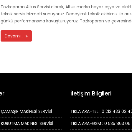
Tozkoparan Altus Servisi olarak, Altus marka beyaz eşya ve elektroni
teknik servis hizmeti sunuyoruz. Deneyimli teknik ekibimiz ile arı
günkü performansına kavuşturuyoruz. Tozkoparan ve çevresinde 
Devamı…
er
İletişim Bilgileri
 ÇAMAŞIR MAKİNESİ SERVİSİ
TIKLA ARA-TEL : 0 212 433 02 4
 KURUTMA MAKİNESİ SERVİSİ
TIKLA ARA-GSM : 0 535 863 06