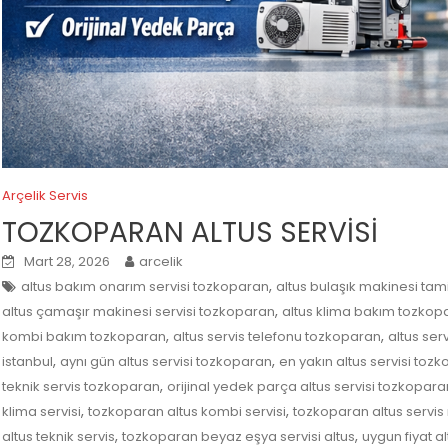
Arçelik Servis
TOZKOPARAN ALTUS SERVİSİ
Mart 28, 2026
arcelik
,
altus bakım onarım servisi tozkoparan
altus bulaşık makinesi tam
,
altus çamaşır makinesi servisi tozkoparan
altus klima bakım tozkop
,
,
kombi bakım tozkoparan
altus servis telefonu tozkoparan
altus ser
,
,
istanbul
aynı gün altus servisi tozkoparan
en yakın altus servisi toz
,
teknik servis tozkoparan
orijinal yedek parça altus servisi tozkopara
,
,
klima servisi
tozkoparan altus kombi servisi
tozkoparan altus servis
,
,
altus teknik servis
tozkoparan beyaz eşya servisi altus
uygun fiyat a