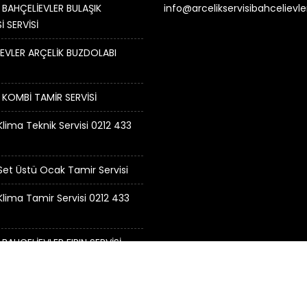
 BAHÇELİEVLER BULAŞIK
info@arcelikservisibahcelievl
İ SERVİSİ
EVLER ARÇELİK BUZDOLABI
 KOMBİ TAMİR SERVİSİ
Klima Teknik Servisi 0212 433
 Set Üstü Ocak Tamir Servisi
 Klima Tamir Servisi 0212 433
 BAHÇELİEVLER FIRIN SERVİSİ
visi Bahçelievler