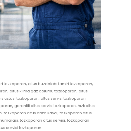
,
,
iri tozkoparan
altus buzdolabı tamiri tozkoparan
,
,
aran
altus klima gaz dolumu tozkoparan
altus
,
vis ustası tozkoparan
altus servisi tozkoparan
,
,
koparan
garantili altus servisi tozkoparan
hızlı altus
,
,
n
tozkoparan altus arıza kaydı
tozkoparan altus
,
,
 numarası
tozkoparan altus servisi
tozkoparan
ltus servisi tozkoparan