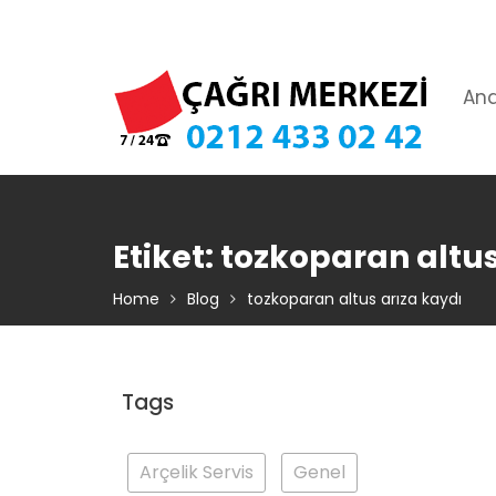
Skip
TIKLA ARA – 0 212 433 02 42
to
content
An
Etiket:
tozkoparan altus
Home
Blog
tozkoparan altus arıza kaydı
Tags
Arçelik Servis
Genel