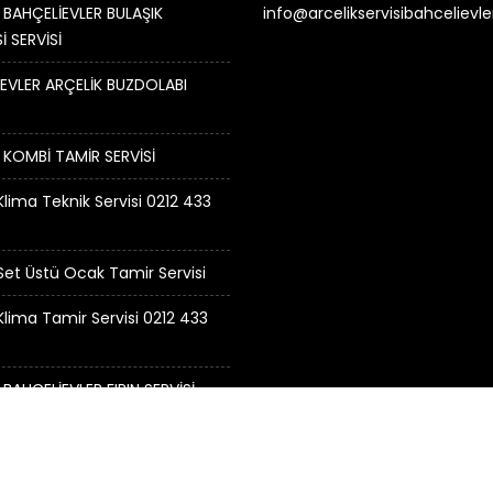
 BAHÇELİEVLER BULAŞIK
info@arcelikservisibahcelievl
İ SERVİSİ
EVLER ARÇELİK BUZDOLABI
 KOMBİ TAMİR SERVİSİ
Klima Teknik Servisi 0212 433
 Set Üstü Ocak Tamir Servisi
 Klima Tamir Servisi 0212 433
 BAHÇELİEVLER FIRIN SERVİSİ
visi Bahçelievler