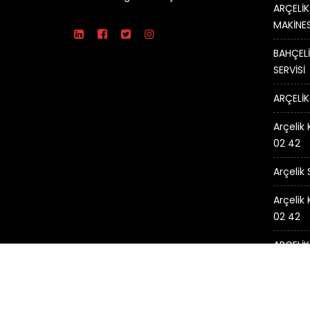
ARÇELİK
MAKİNES
BAHÇELİ
SERVİSİ
ARÇELİK
Arçelik 
02 42
Arçelik
Arçelik
02 42
ARÇELİK
© Tüm Hakları Saklıdır.
ARÇELİK SERVİSİ -
Arçelik Ser