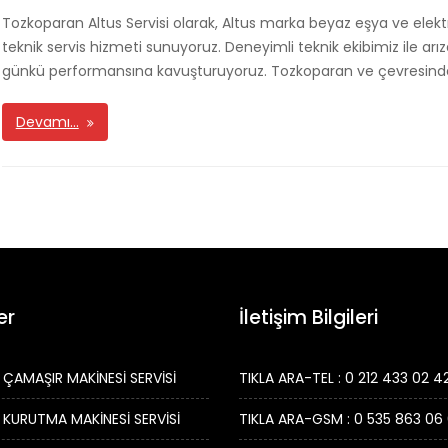
Tozkoparan Altus Servisi olarak, Altus marka beyaz eşya ve elektroni
teknik servis hizmeti sunuyoruz. Deneyimli teknik ekibimiz ile arı
günkü performansına kavuşturuyoruz. Tozkoparan ve çevresinde 
Devamı…
er
İletişim Bilgileri
 ÇAMAŞIR MAKİNESİ SERVİSİ
TIKLA ARA-TEL : 0 212 433 02 4
 KURUTMA MAKİNESİ SERVİSİ
TIKLA ARA-GSM : 0 535 863 06