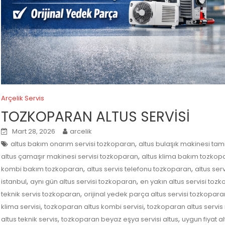
Arçelik Servis
TOZKOPARAN ALTUS SERVİSİ
Mart 28, 2026
arcelik
,
altus bakım onarım servisi tozkoparan
altus bulaşık makinesi tam
,
altus çamaşır makinesi servisi tozkoparan
altus klima bakım tozkop
,
,
kombi bakım tozkoparan
altus servis telefonu tozkoparan
altus ser
,
,
istanbul
aynı gün altus servisi tozkoparan
en yakın altus servisi toz
,
teknik servis tozkoparan
orijinal yedek parça altus servisi tozkopara
,
,
klima servisi
tozkoparan altus kombi servisi
tozkoparan altus servis
,
,
altus teknik servis
tozkoparan beyaz eşya servisi altus
uygun fiyat a