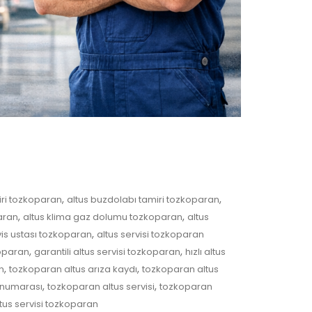
,
,
iri tozkoparan
altus buzdolabı tamiri tozkoparan
,
,
aran
altus klima gaz dolumu tozkoparan
altus
,
vis ustası tozkoparan
altus servisi tozkoparan
,
,
koparan
garantili altus servisi tozkoparan
hızlı altus
,
,
n
tozkoparan altus arıza kaydı
tozkoparan altus
,
,
 numarası
tozkoparan altus servisi
tozkoparan
ltus servisi tozkoparan