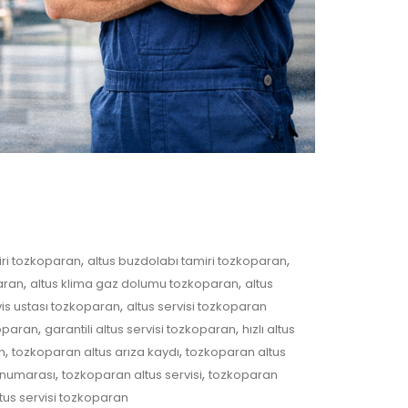
,
,
iri tozkoparan
altus buzdolabı tamiri tozkoparan
,
,
aran
altus klima gaz dolumu tozkoparan
altus
,
vis ustası tozkoparan
altus servisi tozkoparan
,
,
koparan
garantili altus servisi tozkoparan
hızlı altus
,
,
n
tozkoparan altus arıza kaydı
tozkoparan altus
,
,
 numarası
tozkoparan altus servisi
tozkoparan
ltus servisi tozkoparan