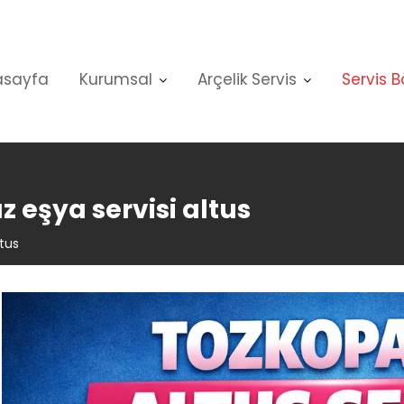
asayfa
Kurumsal
Arçelik Servis
Servis B
 eşya servisi altus
tus