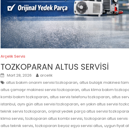
Arçelik Servis
TOZKOPARAN ALTUS SERVİSİ
Mart 28, 2026
arcelik
,
altus bakım onarım servisi tozkoparan
altus bulaşık makinesi tam
,
altus çamaşır makinesi servisi tozkoparan
altus klima bakım tozkop
,
,
kombi bakım tozkoparan
altus servis telefonu tozkoparan
altus ser
,
,
istanbul
aynı gün altus servisi tozkoparan
en yakın altus servisi toz
,
teknik servis tozkoparan
orijinal yedek parça altus servisi tozkopara
,
,
klima servisi
tozkoparan altus kombi servisi
tozkoparan altus servis
,
,
altus teknik servis
tozkoparan beyaz eşya servisi altus
uygun fiyat a