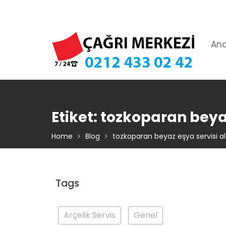
Skip
TIKLA ARA – 0 212 433 02 42
to
content
An
Etiket:
tozkoparan beyaz
Home
Blog
tozkoparan beyaz eşya servisi al
Tags
Arçelik Servis
Genel