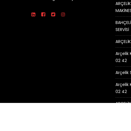
ARÇELİK
MAKİNES
BAHÇELİ
SERVİSİ
ARÇELİK
Arçelik 
02 42
Arçelik
Arçelik
02 42
ARÇELİK
© Tüm Hakları Saklıdır.
ARÇELİK SERVİSİ -
Arçelik Ser