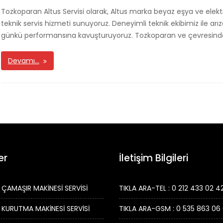
Tozkoparan Altus Servisi olarak, Altus marka beyaz eşya ve elektroni
teknik servis hizmeti sunuyoruz. Deneyimli teknik ekibimiz ile arı
günkü performansına kavuşturuyoruz. Tozkoparan ve çevresinde 
Devamı…
er
İletişim Bilgileri
 ÇAMAŞIR MAKİNESİ SERVİSİ
TIKLA ARA-TEL : 0 212 433 02 4
 KURUTMA MAKİNESİ SERVİSİ
TIKLA ARA-GSM : 0 535 863 06