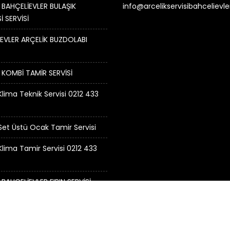
 BAHÇELİEVLER BULAŞIK
info@arcelikservisibahcelievl
İ SERVİSİ
EVLER ARÇELİK BUZDOLABI
 KOMBİ TAMİR SERVİSİ
Klima Teknik Servisi 0212 433
 Set Üstü Ocak Tamir Servisi
 Klima Tamir Servisi 0212 433
 BAHÇELİEVLER FIRIN SERVİSİ
visi Bahçelievler