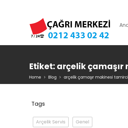
Skip
TIKLA ARA – 0 212 433 02 42
to
content
An
Etiket:
arçelik çamaşır 
Home
Blog
arçelik çamaşır makinesi tamirci
Tags
Arçelik Servis
Genel