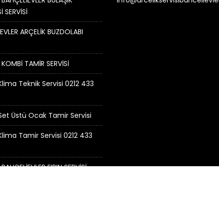
 BAHÇELİEVLER BULAŞIK
info@arcelikservisibahcelievl
İ SERVİSİ
EVLER ARÇELİK BUZDOLABI
 KOMBİ TAMİR SERVİSİ
Klima Teknik Servisi 0212 433
 Set Üstü Ocak Tamir Servisi
 Klima Tamir Servisi 0212 433
 BAHÇELİEVLER FIRIN SERVİSİ
visi Bahçelievler