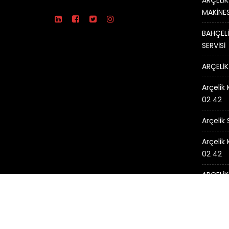
ARÇELİK
MAKİNES
BAHÇELİ
SERVİSİ
ARÇELİK
Arçelik 
02 42
Arçelik
Arçelik
02 42
ARÇELİK
© Tüm Hakları Saklıdır.
ARÇELİK SERVİSİ -
Arçelik Ser