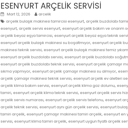
ESENYURT ARÇELİK SERVİSİ
Mart 12, 2026
arcelik
,
arçelik bulaşık makinesi tamircisi esenyurt
arçelik buzdolabı tami
,
,
esenyurt
arçelik servis esenyurt
esenyurt arçelik bakım ve onarım se
,
arçelik beyaz eşya tamircisi
esenyurt arçelik beyaz eşya teknik servi
,
esenyurt arçelik bulaşık makinesi su boşaltmıyor
esenyurt arçelik bu
,
makinesi teknik servisi
esenyurt arçelik bulaşık makinesi temiz yıkam
,
esenyurt arçelik buzdolabı servisi
esenyurt arçelik buzdolabı soğutm
,
esenyurt arçelik buzdolabı teknik servisi
esenyurt arçelik çamaşır ma
,
,
sıkma yapmıyor
esenyurt arçelik çamaşır makinesi su almıyor
eseny
,
arçelik çamaşır makinesi teknik servisi
esenyurt arçelik ev aletleri ser
,
,
arçelik klima bakım servisi
esenyurt arçelik klima gaz dolumu
esenyu
,
,
tamiri
esenyurt arçelik klima teknik servisi
esenyurt arçelik servis hi
,
,
arçelik servis numarası
esenyurt arçelik servis telefonu
esenyurt arçe
,
,
arçelik teknik servisi
esenyurt aynı gün arçelik servisi
esenyurt bulaşı
,
,
tamiri arçelik
esenyurt çamaşır makinesi tamiri arçelik
esenyurt en y
,
,
servisi
esenyurt klima tamiri arçelik
esenyurt uygun fiyatlı arçelik serv