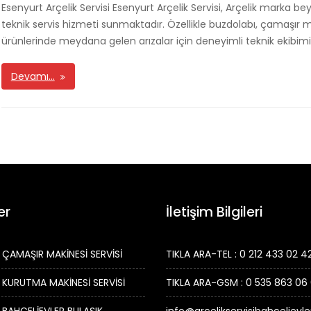
Esenyurt Arçelik Servisi Esenyurt Arçelik Servisi, Arçelik marka beya
teknik servis hizmeti sunmaktadır. Özellikle buzdolabı, çamaşır ma
ürünlerinde meydana gelen arızalar için deneyimli teknik ekibimiz
Devamı…
er
İletişim Bilgileri
 ÇAMAŞIR MAKİNESİ SERVİSİ
TIKLA ARA-TEL : 0 212 433 02 4
 KURUTMA MAKİNESİ SERVİSİ
TIKLA ARA-GSM : 0 535 863 06