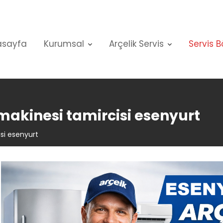
asayfa
Kurumsal
Arçelik Servis
Servis B
makinesi tamircisi esenyurt
si esenyurt