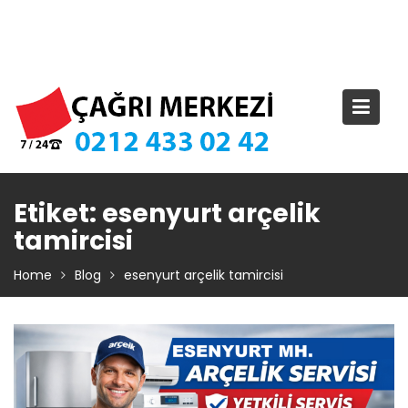
Skip
TIKLA ARA – 0 212 433 02 42
to
content
Etiket:
esenyurt arçelik
tamircisi
Home
Blog
esenyurt arçelik tamircisi