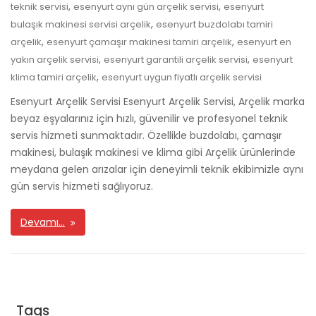
,
,
teknik servisi
esenyurt aynı gün arçelik servisi
esenyurt
,
bulaşık makinesi servisi arçelik
esenyurt buzdolabı tamiri
,
,
arçelik
esenyurt çamaşır makinesi tamiri arçelik
esenyurt en
,
,
yakın arçelik servisi
esenyurt garantili arçelik servisi
esenyurt
,
klima tamiri arçelik
esenyurt uygun fiyatlı arçelik servisi
Esenyurt Arçelik Servisi Esenyurt Arçelik Servisi, Arçelik marka
beyaz eşyalarınız için hızlı, güvenilir ve profesyonel teknik
servis hizmeti sunmaktadır. Özellikle buzdolabı, çamaşır
makinesi, bulaşık makinesi ve klima gibi Arçelik ürünlerinde
meydana gelen arızalar için deneyimli teknik ekibimizle aynı
gün servis hizmeti sağlıyoruz.
Devamı…
Tags