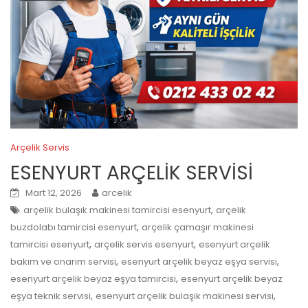
Arçelik Servis
ESENYURT ARÇELİK SERVİSİ
Mart 12, 2026
arcelik
,
arçelik bulaşık makinesi tamircisi esenyurt
arçelik
,
buzdolabı tamircisi esenyurt
arçelik çamaşır makinesi
,
,
tamircisi esenyurt
arçelik servis esenyurt
esenyurt arçelik
,
,
bakım ve onarım servisi
esenyurt arçelik beyaz eşya servisi
,
esenyurt arçelik beyaz eşya tamircisi
esenyurt arçelik beyaz
,
,
eşya teknik servisi
esenyurt arçelik bulaşık makinesi servisi