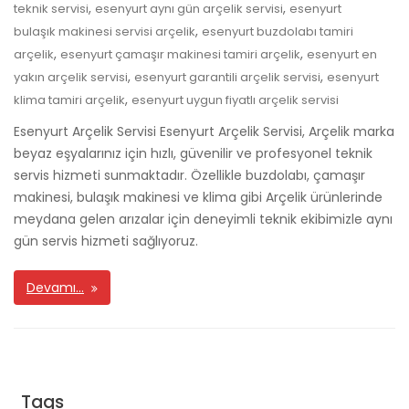
,
,
teknik servisi
esenyurt aynı gün arçelik servisi
esenyurt
,
bulaşık makinesi servisi arçelik
esenyurt buzdolabı tamiri
,
,
arçelik
esenyurt çamaşır makinesi tamiri arçelik
esenyurt en
,
,
yakın arçelik servisi
esenyurt garantili arçelik servisi
esenyurt
,
klima tamiri arçelik
esenyurt uygun fiyatlı arçelik servisi
Esenyurt Arçelik Servisi Esenyurt Arçelik Servisi, Arçelik marka
beyaz eşyalarınız için hızlı, güvenilir ve profesyonel teknik
servis hizmeti sunmaktadır. Özellikle buzdolabı, çamaşır
makinesi, bulaşık makinesi ve klima gibi Arçelik ürünlerinde
meydana gelen arızalar için deneyimli teknik ekibimizle aynı
gün servis hizmeti sağlıyoruz.
Devamı…
Tags