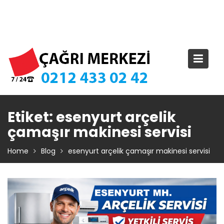
Skip
TIKLA ARA – 0 212 433 02 42
to
content
Etiket:
esenyurt arçelik
çamaşır makinesi servisi
Home
Blog
esenyurt arçelik çamaşır makinesi servisi