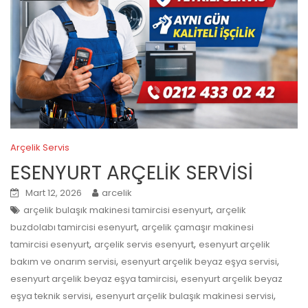
Arçelik Servis
ESENYURT ARÇELİK SERVİSİ
Mart 12, 2026
arcelik
,
arçelik bulaşık makinesi tamircisi esenyurt
arçelik
,
buzdolabı tamircisi esenyurt
arçelik çamaşır makinesi
,
,
tamircisi esenyurt
arçelik servis esenyurt
esenyurt arçelik
,
,
bakım ve onarım servisi
esenyurt arçelik beyaz eşya servisi
,
esenyurt arçelik beyaz eşya tamircisi
esenyurt arçelik beyaz
,
,
eşya teknik servisi
esenyurt arçelik bulaşık makinesi servisi