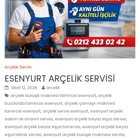
Arçelik Servis
ESENYURT ARÇELİK SERVİSİ
Mart 12, 2026
arcelik
,
arçelik bulaşık makinesi tamircisi esenyurt
arçelik
,
buzdolabı tamircisi esenyurt
arçelik çamaşır makinesi
,
,
tamircisi esenyurt
arçelik servis esenyurt
esenyurt arçelik
,
,
bakım ve onarım servisi
esenyurt arçelik beyaz eşya servisi
,
esenyurt arçelik beyaz eşya tamircisi
esenyurt arçelik beyaz
,
,
eşya teknik servisi
esenyurt arçelik bulaşık makinesi servisi