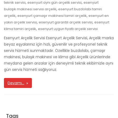
,
,
teknik servisi
esenyurt aynı gün arçelik servisi
esenyurt
,
bulaşık makinesi servisi arçelik
esenyurt buzdolabı tamiri
,
,
arçelik
esenyurt çamaşır makinesi tamiri arçelik
esenyurt en
,
,
yakın arçelik servisi
esenyurt garantili arçelik servisi
esenyurt
,
klima tamiri arçelik
esenyurt uygun fiyatlı arçelik servisi
Esenyurt Arçelik Servisi Esenyurt Arçelik Servisi, Arçelik marka
beyaz eşyalarınız için hızlı, güvenilir ve profesyonel teknik
servis hizmeti sunmaktadır. Özellikle buzdolabı, çamaşır
makinesi, bulaşık makinesi ve klima gibi Arçelik ürünlerinde
meydana gelen arızalar için deneyimli teknik ekibimizle aynı
gün servis hizmeti sağlıyoruz.
Devamı…
Tags