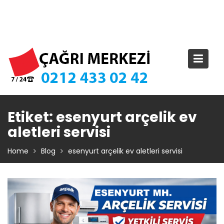
Skip
TIKLA ARA – 0 212 433 02 42
to
content
Etiket:
esenyurt arçelik ev
aletleri servisi
Home
Blog
esenyurt arçelik ev aletleri servisi