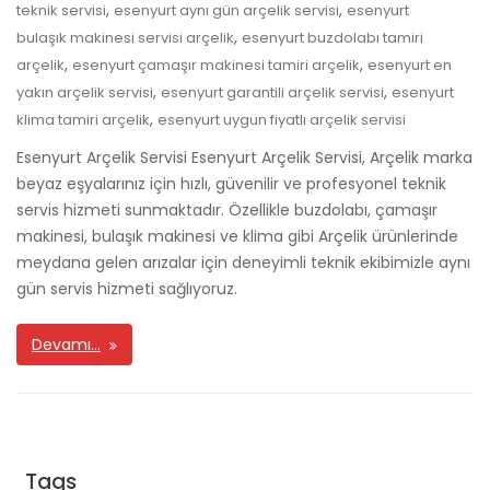
,
,
teknik servisi
esenyurt aynı gün arçelik servisi
esenyurt
,
bulaşık makinesi servisi arçelik
esenyurt buzdolabı tamiri
,
,
arçelik
esenyurt çamaşır makinesi tamiri arçelik
esenyurt en
,
,
yakın arçelik servisi
esenyurt garantili arçelik servisi
esenyurt
,
klima tamiri arçelik
esenyurt uygun fiyatlı arçelik servisi
Esenyurt Arçelik Servisi Esenyurt Arçelik Servisi, Arçelik marka
beyaz eşyalarınız için hızlı, güvenilir ve profesyonel teknik
servis hizmeti sunmaktadır. Özellikle buzdolabı, çamaşır
makinesi, bulaşık makinesi ve klima gibi Arçelik ürünlerinde
meydana gelen arızalar için deneyimli teknik ekibimizle aynı
gün servis hizmeti sağlıyoruz.
Devamı…
Tags