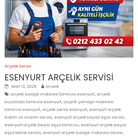
Arçelik Servis
ESENYURT ARÇELİK SERVİSİ
Mart 12, 2026
arcelik
,
arçelik bulaşık makinesi tamircisi esenyurt
arçelik
,
buzdolabı tamircisi esenyurt
arçelik çamaşır makinesi
,
,
tamircisi esenyurt
arçelik servis esenyurt
esenyurt arçelik
,
,
bakım ve onarım servisi
esenyurt arçelik beyaz eşya servisi
,
esenyurt arçelik beyaz eşya tamircisi
esenyurt arçelik beyaz
,
,
eşya teknik servisi
esenyurt arçelik bulaşık makinesi servisi