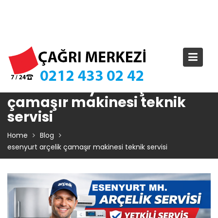
Skip
TIKLA ARA – 0 212 433 02 42
to
content
Etiket:
esenyurt arçelik
çamaşır makinesi teknik
servisi
Home
Blog
esenyurt arçelik çamaşır makinesi teknik servisi